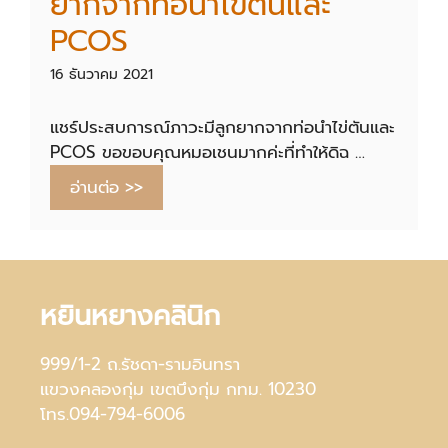
ยากจากท่อนำไข่ตันและ
PCOS
16 ธันวาคม 2021
แชร์ประสบการณ์ภาวะมีลูกยากจากท่อนำไข่ตันและ
PCOS ขอขอบคุณหมอเชนมากค่ะที่ทำให้ดิฉ …
อ่านต่อ >>
หยินหยางคลินิก
999/1-2 ถ.รัชดา-รามอินทรา
แขวงคลองกุ่ม เขตบึงกุ่ม กทม. 10230
โทร.094-794-6006