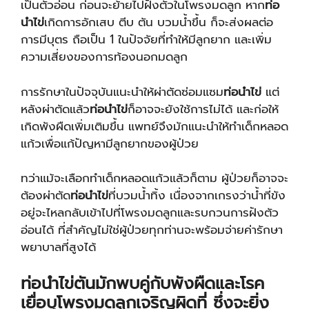
เป็นตัวอ่อน ก่อนจะย้ายไปฝังตัวในโพรงมดลูก หาก
ท่อ
นำไข่
เกิดการอักเสบ ตีบ ตัน บวมน้ำขึ้น ก็จะส่งผลต่อ
การมีบุตร ถือเป็น 1 ในปัจจัยที่ทำให้มีลูกยาก และเพิ่ม
ความเสี่ยงของการท้องนอกมดลูก
การรักษาในปัจจุบันแนะนำให้ผ่าตัดซ่อมแซม
ท่อนำไข่
แต่
หลังผ่าตัดแล้ว
ท่อนำไข่
ก็อาจจะยังใช้การไม่ได้ และก่อให้
เกิดพังผืดเพิ่มเติมขึ้น แพทย์จึงมักแนะนำให้ทำเด็กหลอด
แก้วเพื่อแก้ปัญหามีลูกยากของผู้ป่วย
ทว่าแม้จะเลือกทำเด็กหลอดแก้วแล้วก็ตาม ผู้ป่วยก็อาจจะ
ต้องผ่าตัด
ท่อนำไข่
ที่บวมน้ำทิ้ง เนื่องจากเกรงว่าน้ำที่ขัง
อยู่จะไหลกลับเข้าไปที่โพรงมดลูกและรบกวนการฝังตัว
อ่อนได้ ที่สำคัญไม่ใช่ผู้ป่วยทุกท่านจะพร้อมจ่ายค่ารักษา
พยาบาลที่สูงได้
ท่อนำไข่ตันมักพบคู่กับพังผืดและโรค
เยื่อบุโพรงมดลูกเจริญผิดที่ ซึ่งจะยิ่ง