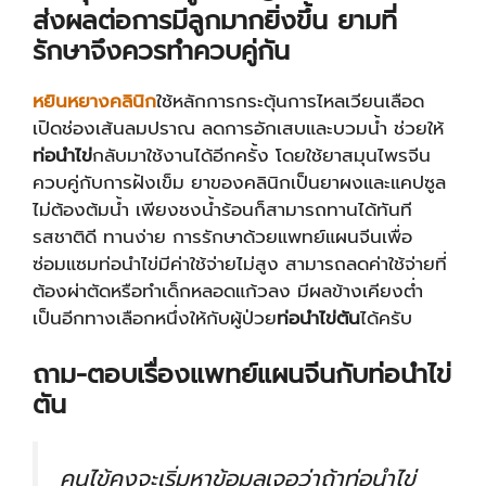
ส่งผลต่อการมีลูกมากยิ่งขึ้น ยามที่
รักษาจึงควรทำควบคู่กัน
หยินหยางคลินิก
ใช้หลักการกระตุ้นการไหลเวียนเลือด
เปิดช่องเส้นลมปราณ ลดการอักเสบและบวมน้ำ ช่วยให้
ท่อนำไข่
กลับมาใช้งานได้อีกครั้ง โดยใช้ยาสมุนไพรจีน
ควบคู่กับการฝังเข็ม ยาของคลินิกเป็นยาผงและแคปซูล
ไม่ต้องต้มน้ำ เพียงชงน้ำร้อนก็สามารถทานได้ทันที
รสชาติดี ทานง่าย การรักษาด้วยแพทย์แผนจีนเพื่อ
ซ่อมแซมท่อนำไข่มีค่าใช้จ่ายไม่สูง สามารถลดค่าใช้จ่ายที่
ต้องผ่าตัดหรือทำเด็กหลอดแก้วลง มีผลข้างเคียงต่ำ
เป็นอีกทางเลือกหนึ่งให้กับผู้ป่วย
ท่อนำไข่ตัน
ได้ครับ
ถาม-ตอบเรื่องแพทย์แผนจีนกับท่อนำไข่
ตัน
คนไข้คงจะเริ่มหาข้อมูลเจอว่าถ้าท่อนำไข่