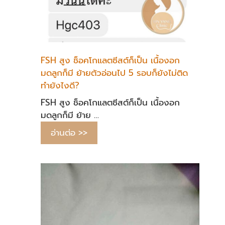
FSH สูง ช็อคโกแลตซีสต์ก็เป็น เนื้องอก
มดลูกก็มี ย้ายตัวอ่อนไป 5 รอบก็ยังไม่ติด
ทำยังไงดี?
FSH สูง ช็อคโกแลตซีสต์ก็เป็น เนื้องอก
มดลูกก็มี ย้าย …
อ่านต่อ >>