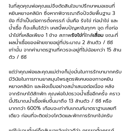
ในที่สุดคุณพ่อคุณแม่จึงตัดสินใจมาปรึกษาหมอเชนที่
หยินหยางคลินิก ซึ่งหากพิจารณาถึงปัจจัยพื้นฐาน 3
ข้อ ที่จำเป็นต่อการตั้งครรภ์ นั่นคือ รังไข่ ท่อนำไข่ และ
น้ำเชื้อ ก็จะเห็นได้ว่า เคสนี้พบปัญหาในทุกๆ จุด ทั้งท่อ
นำไข่ที่เหลือเพียง 1 ข้าง สภาพ
รังไข่
ที่ใกล้
เสื่อม
ขณะที่
ผลน้ำเชื้อของฝ่ายชายอยู่ที่ประมาณ 2 ล้านตัว / ซีซี
เท่านั้น จากค่ามาตรฐานที่ควรจะอยู่ที่ไม่น้อยกว่า 15 ล้าน
ตัว / ซีซี
แต่ว่าคุณพ่อและคุณแม่ต่างก็มุ่งมั่นในการรักษามากครับ
มีวินัยในการทานยาสมุนไพรสูตรพิเศษของทางหยิน
หยางคลินิก และฝังเข็มอย่างสม่ำเสมอต่อเนื่อง หลัง
จากรักษาได้สักพัก คุณพ่อไปตรวจน้ำเชื้ออีกครั้ง คราว
นี้ปริมาณน้ำเชื้อเพิ่มขึ้นมาถึง 13 ล้านตัว / ซีซี หรือ
มากกว่า 600% เกือบจะเท่ากับเกณฑ์มาตราฐานเลยที
เดียว ก่อนที่จะติดช่วงโควิดและพักการรักษาไปครับ
แต่ไม่นานทั้งคู่ก็กลับมาแจ้งข่าวดีว่า ภรรยาตั้งครรภ์