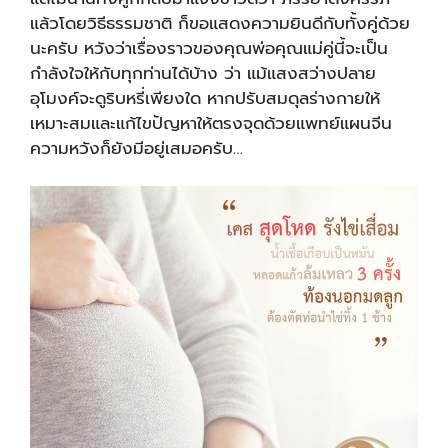
แล้วโดยวิธีธรรมชาติ ก็ขอแสดงความยินดีกับทั้งคู่ด้วย
นะครับ หวังว่าเรื่องราวของคุณพ่อคุณแม่คู่นี้จะเป็น
กำลังใจให้กับทุกท่านได้บ้าง ว่า แม้แสงสว่างปลาย
อุโมงค์จะดูริบหรี่เพียงใด หากปรับสมดุลร่างกายให้
เหมาะสมและแก้ไขปัญหาให้ตรงจุดด้วยแพทย์แผนจีน
ความหวังก็ยังมีอยู่เสมอครับ…