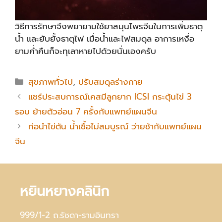
วิธีการรักษาจึงพยายามใช้ยาสมุนไพรจีนในการเพิ่มธาตุ
น้ำ และยับยั้งธาตุไฟ เมื่อน้ำและไฟสมดุล อาการเหงื่อ
ยามค่ำคืนก็จะทุเลาหายไปด้วยนั่นเองครับ
Categories
สุขภาพทั่วไป
,
ปรับสมดุลร่างกาย
แชร์ประสบการณ์เคสมีลูกยาก ICSI กระตุ้นไข่ 3
รอบ ย้ายตัวอ่อน 7 ครั้งกับแพทย์แผนจีน
ท่อนำไข่ตัน น้ำเชื้อไม่สมบูรณ์ ว่ายช้ากับแพทย์แผน
จีน
หยินหยางคลินิก
999/1-2 ถ.รัชดา-รามอินทรา