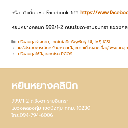
หรือ เข้าเยี่ยมชม Facebook ได้ที่
https://www.faceboo
หยินหยางคลินิก 999/1-2 ถนนรัชดา-รามอินทรา แขวงคลอ
Categories
ปรับสมดุลร่างกาย
,
เทคโนโลยีเจริญพันธ์ุ IUI, IVF, ICSI
แชร์ประสบการณ์การรักษาภาวะมีลูกยากเนื่องจากเยื่อบุโพรงมดลูกเ
ปรับสมดุลให้มีลูกจากโรค PCOS
หยินหยางคลินิก
999/1-2 ถ.รัชดา-รามอินทรา
แขวงคลองกุ่ม เขตบึงกุ่ม กทม. 10230
โทร.094-794-6006