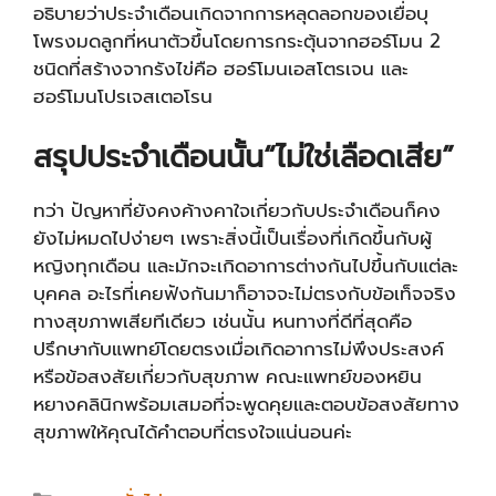
อธิบายว่าประจำเดือนเกิดจากการหลุดลอกของเยื่อบุ
โพรงมดลูกที่หนาตัวขึ้นโดยการกระตุ้นจากฮอร์โมน 2
ชนิดที่สร้างจากรังไข่คือ ฮอร์โมนเอสโตรเจน และ
ฮอร์โมนโปรเจสเตอโรน
สรุปประจำเดือนนั้น“ไม่ใช่เลือดเสีย”
ทว่า ปัญหาที่ยังคงค้างคาใจเกี่ยวกับประจำเดือนก็คง
ยังไม่หมดไปง่ายๆ เพราะสิ่งนี้เป็นเรื่องที่เกิดขึ้นกับผู้
หญิงทุกเดือน และมักจะเกิดอาการต่างกันไปขึ้นกับแต่ละ
บุคคล อะไรที่เคยฟังกันมาก็อาจจะไม่ตรงกับข้อเท็จจริง
ทางสุขภาพเสียทีเดียว เช่นนั้น หนทางที่ดีที่สุดคือ
ปรึกษากับแพทย์โดยตรงเมื่อเกิดอาการไม่พึงประสงค์
หรือข้อสงสัยเกี่ยวกับสุขภาพ คณะแพทย์ของหยิน
หยางคลินิกพร้อมเสมอที่จะพูดคุยและตอบข้อสงสัยทาง
สุขภาพให้คุณได้คำตอบที่ตรงใจแน่นอนค่ะ
Categories