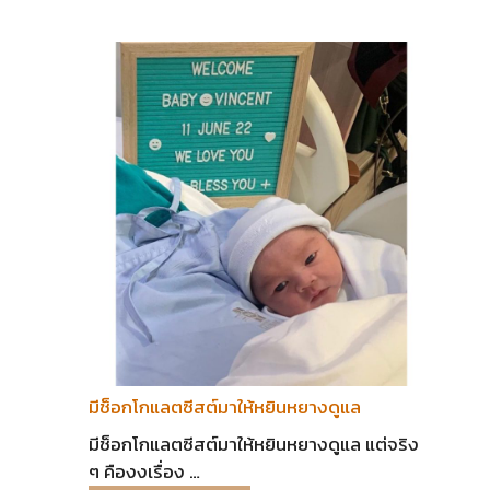
มีช็อกโกแลตซีสต์มาให้หยินหยางดูแล
มีช็อกโกแลตซีสต์มาให้หยินหยางดูแล แต่จริง
ๆ คืองงเรื่อง …