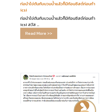
ท่อนําไข่ตันกับบวมน้ำแล้วก็มีก้อนซีสต์ก่อนทํา
icsi
ท่อนําไข่ตันกับบวมน้ำแล้วก็มีก้อนซีสต์ก่อนทํา
icsi สวัส …
Read More >>