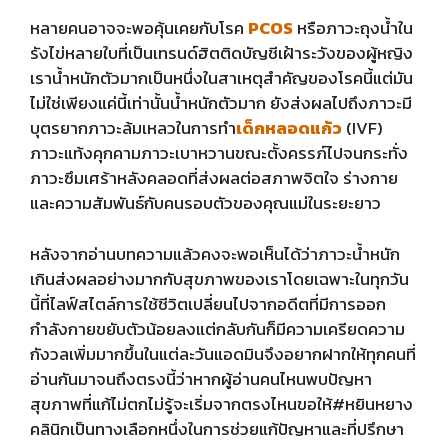
หลายคนอาจจะพอคุ้นเคยกับโรค
PCOS
หรือภาวะถุงน้ำใน
รังไข่หลายใบที่เป็นเทรนด์ฮิตติดบัญชีเฝ้าระวังของผู้หญิง
เราน้ำหนักตัวมากเป็นหนึ่งในสาเหตุสำคัญของโรคนี้แต่มัน
ไม่ใช่เพียงแค่นี้เท่านั้นน้ำหนักตัวมาก ยังส่งผลไปถึงภาวะมี
บุตรยากภาวะล้มเหลวในการทำ
เด็กหลอดแก้ว
(IVF)
ภาวะแท้งคุกคามภาวะเบาหวานขณะตั้งครรภ์ไปจนกระทั่ง
ภาวะซึมเศร้าหลังคลอดที่ส่งผลต่อสภาพจิตใจ ร่างกาย
และความสัมพันธ์กับคนรอบตัวของคุณแม่ในระยะยาว
หลังจากอ่านบทความแล้วคงจะพอเห็นได้ว่าภาวะน้ำหนัก
เกินส่งผลอย่างมากกับสุขภาพของเราโดยเฉพาะในทุกวัน
นี้ที่ไลฟ์สไตล์การใช้ชีวิตเปลี่ยนไปจากอดีตที่มีการออก
กำลังกายขยับตัวน้อยลงแต่กลับกันก็มีความเครียดความ
กังวลเพิ่มมากขึ้นในแต่ละวันแอดมินจึงอยากฝากให้ทุกคนที่
อ่านกันมาจนถึงตรงนี้ว่าหากผู้อ่านคนไหนพบปัญหา
สุขภาพที่แก้ไม่ตกไม่รู้จะเริ่มจากตรงไหนขอให้#หยินหยาง
คลินิกเป็นทางเลือกหนึ่งในการช่วยแก้ปัญหาและที่ปรึกษา