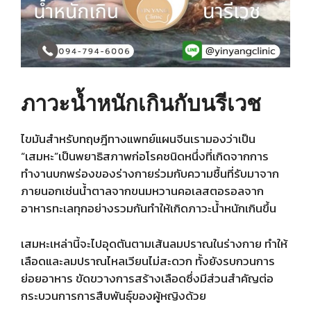
ภาวะน้ำหนักเกินกับนรีเวช
ไขมันสำหรับทฤษฎีทางแพทย์แผนจีนเรามองว่าเป็น
“เสมหะ”เป็นพยาธิสภาพก่อโรคชนิดหนึ่งที่เกิดจากการ
ทำงานบกพร่องของร่างกายร่วมกับความชื้นที่รับมาจาก
ภายนอกเช่นน้ำตาลจากขนมหวานคอเลสตอรอลจาก
อาหารทะเลทุกอย่างรวมกันทำให้เกิดภาวะน้ำหนักเกินขึ้น
เสมหะเหล่านี้จะไปอุดตันตามเส้นลมปราณในร่างกาย ทำให้
เลือดและลมปราณไหลเวียนไม่สะดวก ทั้งยังรบกวนการ
ย่อยอาหาร ขัดขวางการสร้างเลือดซึ่งมีส่วนสำคัญต่อ
กระบวนการการสืบพันธุ์ของผู้หญิงด้วย