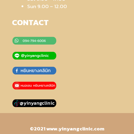
Sun 9.00 – 12.00
CONTACT
©2021 www.yinyangclinic.com